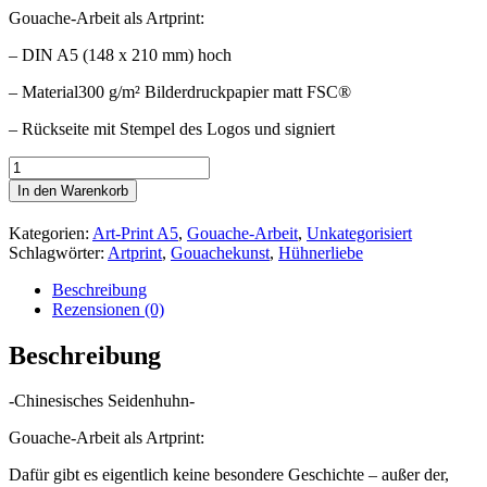
Gouache-Arbeit als Artprint:
– DIN A5 (148 x 210 mm) hoch
– Material300 g/m² Bilderdruckpapier matt FSC®
– Rückseite mit Stempel des Logos und signiert
Chinesisches
Seidenhuhn
In den Warenkorb
Menge
Kategorien:
Art-Print A5
,
Gouache-Arbeit
,
Unkategorisiert
Schlagwörter:
Artprint
,
Gouachekunst
,
Hühnerliebe
Beschreibung
Rezensionen (0)
Beschreibung
-Chinesisches Seidenhuhn-
Gouache-Arbeit als Artprint:
Dafür gibt es eigentlich keine besondere Geschichte – außer der,